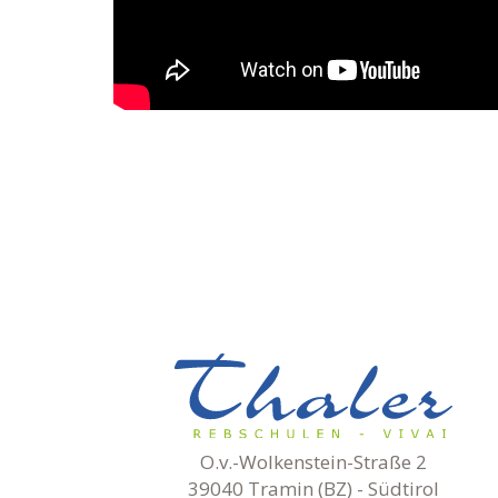
O.v.-Wolkenstein-Straße 2
39040 Tramin (BZ) - Südtirol