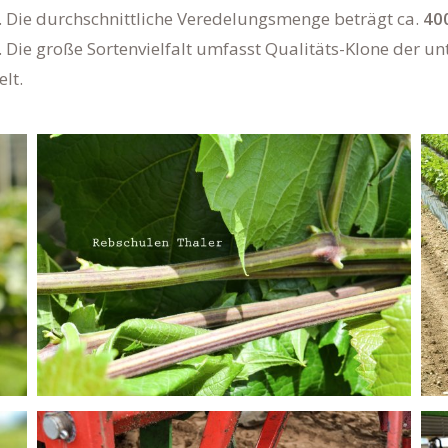
 Die durchschnittliche Veredelungsmenge beträgt ca.
40
ie große Sortenvielfalt umfasst Qualitäts-Klone der unt
lt.